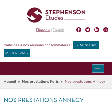
Aller
au
contenu
principal
|
FRançais
ENglish
Participez à nos réunions consommateurs :
JE M'INSCRIS
MON ESPACE
Toggle
navigati
Accueil
Nos prestations Paris
Nos prestations Annecy
FIL
D'ARIANE
NOS PRESTATIONS ANNECY