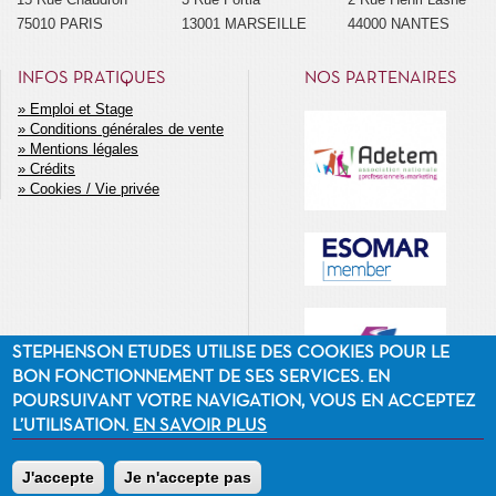
75010 PARIS
13001 MARSEILLE
44000 NANTES
INFOS PRATIQUES
NOS PARTENAIRES
Emploi et Stage
Conditions générales de vente
MENU
Mentions légales
SECONDAIRE
Crédits
Cookies / Vie privée
STEPHENSON ETUDES UTILISE DES COOKIES POUR LE
BON FONCTIONNEMENT DE SES SERVICES. EN
POURSUIVANT VOTRE NAVIGATION, VOUS EN ACCEPTEZ
L’UTILISATION.
EN SAVOIR PLUS
J'accepte
Je n'accepte pas
©2014 Stephenson Etudes