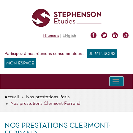
Aller
au
contenu
principal
|
FRançais
ENglish
Participez à nos réunions consommateurs :
JE M'INSCRIS
MON ESPACE
Toggle
navigati
Accueil
Nos prestations Paris
FIL
Nos prestations Clermont-Ferrand
D'ARIANE
NOS PRESTATIONS CLERMONT-