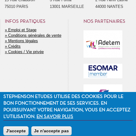
75010 PARIS
13001 MARSEILLE
44000 NANTES
INFOS PRATIQUES
NOS PARTENAIRES
Emploi et Stage
Conditions générales de vente
MENU
Mentions légales
SECONDAIRE
Crédits
Cookies / Vie privée
STEPHENSON ETUDES UTILISE DES COOKIES POUR LE
BON FONCTIONNEMENT DE SES SERVICES. EN
POURSUIVANT VOTRE NAVIGATION, VOUS EN ACCEPTEZ
L’UTILISATION.
EN SAVOIR PLUS
J'accepte
Je n'accepte pas
©2014 Stephenson Etudes