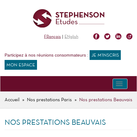
Aller
au
contenu
principal
|
FRançais
ENglish
Participez à nos réunions consommateurs :
JE M'INSCRIS
MON ESPACE
Toggle
navigati
Accueil
Nos prestations Paris
Nos prestations Beauvais
FIL
D'ARIANE
NOS PRESTATIONS BEAUVAIS