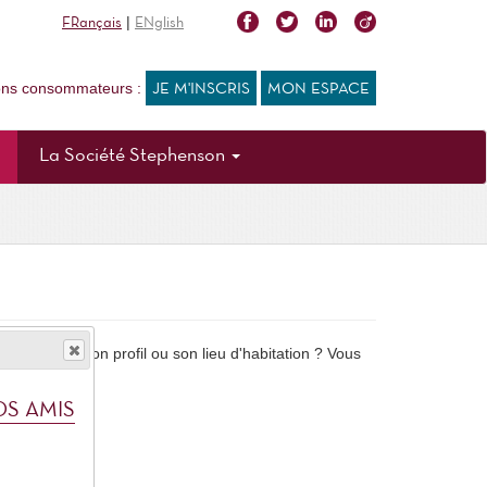
|
FRançais
ENglish
ions consommateurs :
JE M'INSCRIS
MON ESPACE
La Société Stephenson
pondants à son profil ou son lieu d'habitation ? Vous
OS AMIS