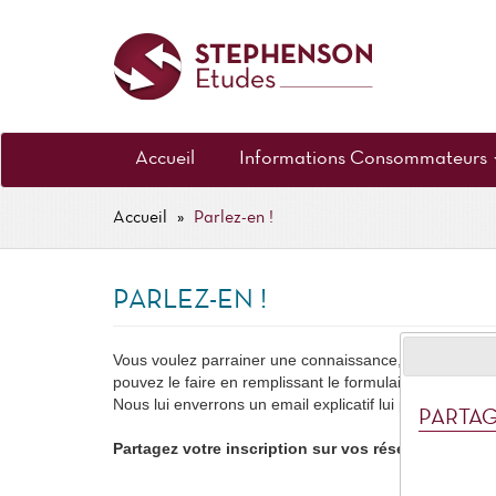
Aller
au
contenu
principal
MENU
Accueil
Informations Consommateurs
PRINCIPAL
Accueil
Parlez-en !
FIL
D'ARIANE
PARLEZ-EN !
Vous voulez parrainer une connaissance, quelqu'un de vo
pouvez le faire en remplissant le formulaire ci-dessous
Nous lui enverrons un email explicatif lui proposant de s
PARTAG
Partagez votre inscription sur vos réseaux sociaux