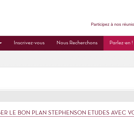
Participez à nos réun
Inscrivez-vous
Nous Recherchons
Parlez-en !
tre famille afin qu'il reçoive des propositions de tables rondes corres
.
'inscrire.
ER LE BON PLAN STEPHENSON ETUDES AVEC V
 !