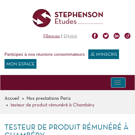
Aller
au
contenu
principal
|
FRançais
ENglish
Participez à nos réunions consommateurs :
JE M'INSCRIS
MON ESPACE
Toggle
navigati
Accueil
Nos prestations Paris
FIL
testeur de produit rémunéré à Chambéry
D'ARIANE
TESTEUR DE PRODUIT RÉMUNÉRÉ À