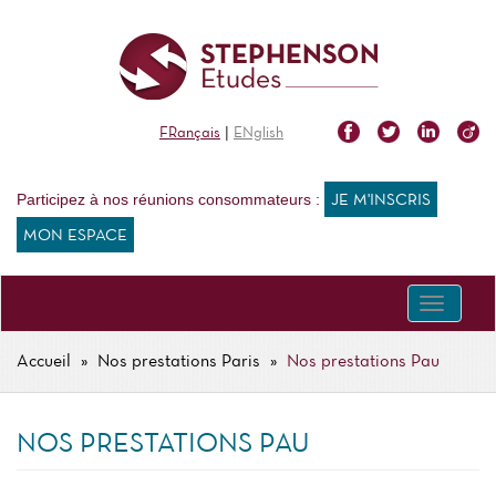
Aller
au
contenu
principal
|
FRançais
ENglish
Participez à nos réunions consommateurs :
JE M'INSCRIS
MON ESPACE
Toggle
navigati
Accueil
Nos prestations Paris
Nos prestations Pau
FIL
D'ARIANE
NOS PRESTATIONS PAU