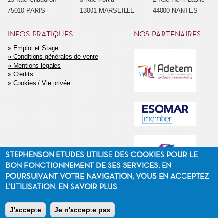
75010 PARIS
13001 MARSEILLE
44000 NANTES
INFOS PRATIQUES
NOS PARTENAIRES
Emploi et Stage
Conditions générales de vente
MENU
Mentions légales
SECONDAIRE
Crédits
Cookies / Vie privée
STEPHENSON ETUDES UTILISE DES COOKIES POUR LE
BON FONCTIONNEMENT DE SES SERVICES. EN
POURSUIVANT VOTRE NAVIGATION, VOUS EN ACCEPTEZ
L’UTILISATION.
EN SAVOIR PLUS
J'accepte
Je n'accepte pas
©2014 Stephenson Etudes