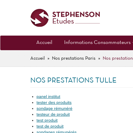
Aller
au
contenu
principal
MENU
Accueil
Informations Consommateurs
PRINCIPAL
Accueil
Nos prestations Paris
Nos prestation
FIL
D'ARIANE
NOS PRESTATIONS TULLE
panel institut
tester des produits
sondage rémunéré
testeur de produit
test produit
test de produit
sondages rémunérés