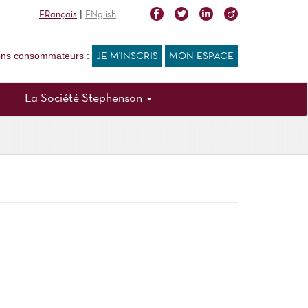
|
FRançais
ENglish
ions consommateurs :
JE M'INSCRIS
MON ESPACE
La Société Stephenson