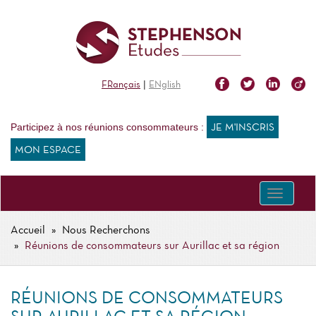
Aller
au
contenu
principal
|
FRançais
ENglish
Participez à nos réunions consommateurs :
JE M'INSCRIS
MON ESPACE
Toggle
navigati
Accueil
Nous Recherchons
FIL
Réunions de consommateurs sur Aurillac et sa région
D'ARIANE
RÉUNIONS DE CONSOMMATEURS