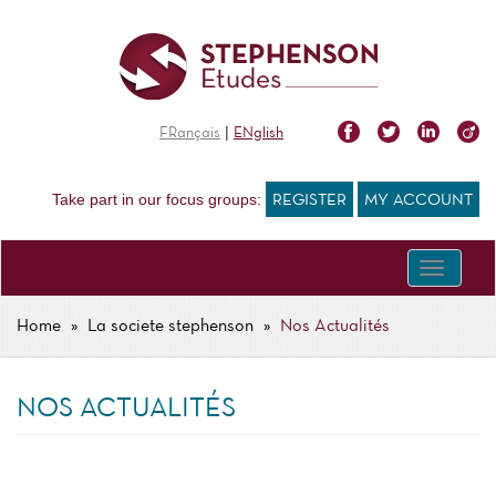
Skip
to
main
content
|
FRançais
ENglish
Take part in our focus groups:
REGISTER
MY ACCOUNT
Toggle
navigati
Home
La societe stephenson
Nos Actualités
BREADCRUMB
NOS ACTUALITÉS