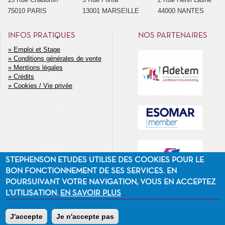
75010 PARIS
13001 MARSEILLE
44000 NANTES
INFOS PRATIQUES
NOS PARTENAIRES
Emploi et Stage
Conditions générales de vente
MENU
Mentions légales
SECONDAIRE
Crédits
Cookies / Vie privée
STEPHENSON ETUDES UTILISE DES COOKIES POUR LE
BON FONCTIONNEMENT DE SES SERVICES. EN
POURSUIVANT VOTRE NAVIGATION, VOUS EN ACCEPTEZ
L’UTILISATION.
EN SAVOIR PLUS
J'accepte
Je n'accepte pas
©2014 Stephenson Etudes