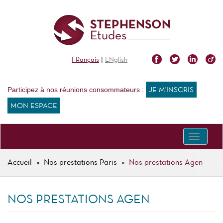
Aller
au
contenu
principal
|
FRançais
ENglish
Participez à nos réunions consommateurs :
JE M'INSCRIS
MON ESPACE
Toggle
navigati
Accueil
Nos prestations Paris
Nos prestations Agen
FIL
D'ARIANE
NOS PRESTATIONS AGEN