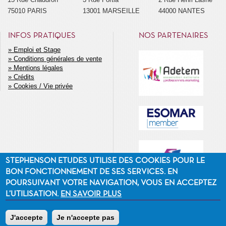
75010 PARIS
13001 MARSEILLE
44000 NANTES
INFOS PRATIQUES
NOS PARTENAIRES
Emploi et Stage
Conditions générales de vente
MENU
Mentions légales
SECONDAIRE
Crédits
Cookies / Vie privée
STEPHENSON ETUDES UTILISE DES COOKIES POUR LE
BON FONCTIONNEMENT DE SES SERVICES. EN
POURSUIVANT VOTRE NAVIGATION, VOUS EN ACCEPTEZ
L’UTILISATION.
EN SAVOIR PLUS
J'accepte
Je n'accepte pas
©2014 Stephenson Etudes