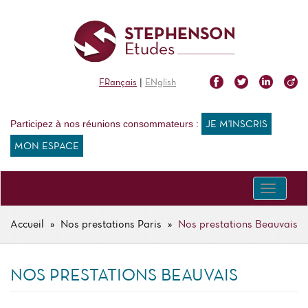
Aller
au
contenu
principal
|
FRançais
ENglish
Participez à nos réunions consommateurs :
JE M'INSCRIS
MON ESPACE
Toggle
navigati
Accueil
Nos prestations Paris
Nos prestations Beauvais
FIL
D'ARIANE
NOS PRESTATIONS BEAUVAIS