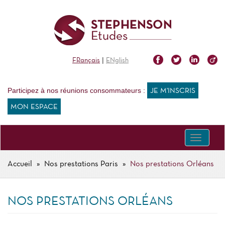
Aller
au
contenu
principal
|
FRançais
ENglish
Participez à nos réunions consommateurs :
JE M'INSCRIS
MON ESPACE
Toggle
navigati
Accueil
Nos prestations Paris
Nos prestations Orléans
FIL
D'ARIANE
NOS PRESTATIONS ORLÉANS