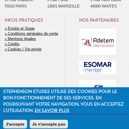
75010 PARIS
13001 MARSEILLE
44000 NANTES
INFOS PRATIQUES
NOS PARTENAIRES
Emploi et Stage
Conditions générales de vente
MENU
Mentions légales
SECONDAIRE
Crédits
Cookies / Vie privée
STEPHENSON ETUDES UTILISE DES COOKIES POUR LE
BON FONCTIONNEMENT DE SES SERVICES. EN
POURSUIVANT VOTRE NAVIGATION, VOUS EN ACCEPTEZ
L’UTILISATION.
EN SAVOIR PLUS
J'accepte
Je n'accepte pas
©2014 Stephenson Etudes