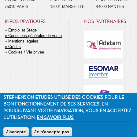
75010 PARIS
13001 MARSEILLE
44000 NANTES
INFOS PRATIQUES
NOS PARTENAIRES
Emploi et Stage
Conditions générales de vente
MENU
Mentions légales
SECONDAIRE
Crédits
Cookies / Vie privée
STEPHENSON ETUDES UTILISE DES COOKIES POUR LE
BON FONCTIONNEMENT DE SES SERVICES. EN
POURSUIVANT VOTRE NAVIGATION, VOUS EN ACCEPTEZ
L’UTILISATION.
EN SAVOIR PLUS
J'accepte
Je n'accepte pas
©2014 Stephenson Etudes