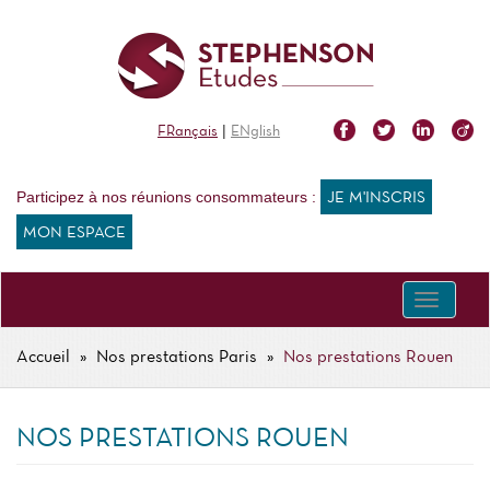
Aller
au
contenu
principal
|
FRançais
ENglish
Participez à nos réunions consommateurs :
JE M'INSCRIS
MON ESPACE
Toggle
navigati
Accueil
Nos prestations Paris
Nos prestations Rouen
FIL
D'ARIANE
NOS PRESTATIONS ROUEN