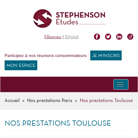
Aller
au
contenu
principal
|
FRançais
ENglish
Participez à nos réunions consommateurs :
JE M'INSCRIS
MON ESPACE
Toggle
navigati
Accueil
Nos prestations Paris
Nos prestations Toulouse
FIL
D'ARIANE
NOS PRESTATIONS TOULOUSE