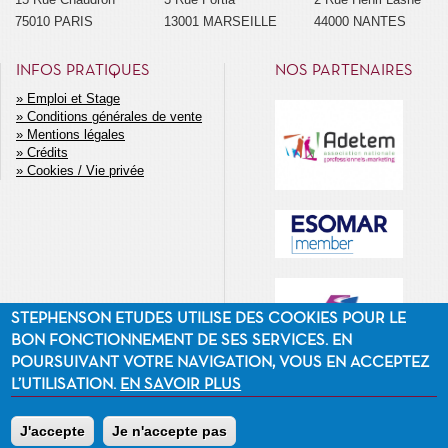
75010 PARIS
13001 MARSEILLE
44000 NANTES
INFOS PRATIQUES
NOS PARTENAIRES
Emploi et Stage
Conditions générales de vente
MENU
Mentions légales
SECONDAIRE
Crédits
Cookies / Vie privée
STEPHENSON ETUDES UTILISE DES COOKIES POUR LE
BON FONCTIONNEMENT DE SES SERVICES. EN
POURSUIVANT VOTRE NAVIGATION, VOUS EN ACCEPTEZ
L’UTILISATION.
EN SAVOIR PLUS
J'accepte
Je n'accepte pas
©2014 Stephenson Etudes